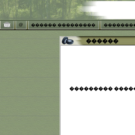
@
������ ���������
�������
������
��������� �����