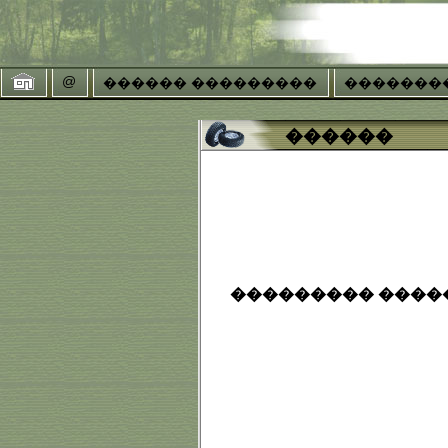
@
������ ���������
�������
������
��������� �����