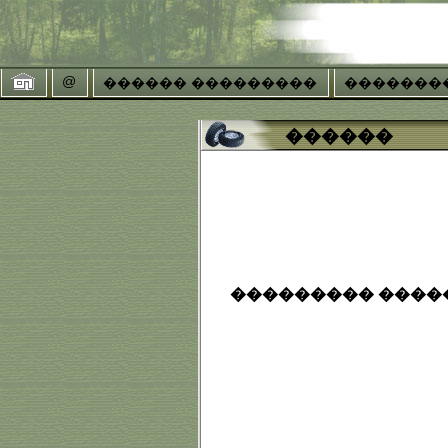
@
������ ���������
�������
������
��������� �����